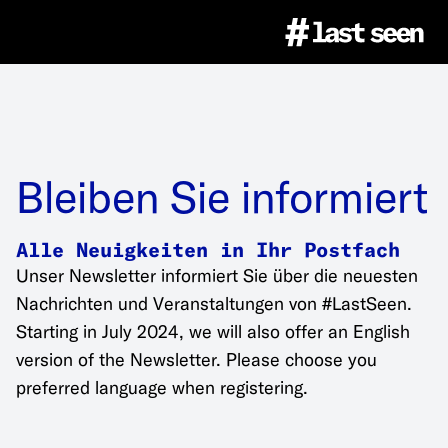
Projekt
Über das Projekt
Bildatlas
Bleiben Sie informiert
Digitale Veranstaltungsreihe
Alle Neuigkeiten in Ihr Postfach
Über den Bildatlas
Bildung
Unser Newsletter informiert Sie über die neuesten
Nachrichten und Veranstaltungen von #LastSeen.
Team
Ethik
Starting in July 2024, we will also offer an English
Bildungsangebote
Wanderausstellung
version of the Newsletter. Please choose you
preferred language when registering.
Partner
Bildrechte & Zitation
Spielhilfe
Über die Ausstellung
Presse