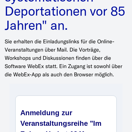
Auszeichnungen
Zum Bildatlas
Deportationen vor 85
Für Multiplikator:innen
Pressematerialien
Pressematerialien
Newsletter
Jahren" an.
Kontakt
Zum Spiel
Pressespiegel
Archiv
Sie erhalten die Einladungslinks für die Online-
Veranstaltungen über Mail. Die Vorträge,
Workshops und Diskussionen finden über die
Anmeldung
Software WebEx statt. Ein Zugang ist sowohl über
die WebEx-App als auch den Browser möglich.