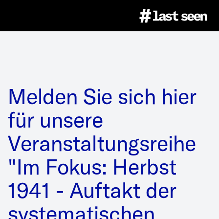
Projekt
Über das Projekt
Bildatlas
Melden Sie sich hier
für unsere
Digitale Veranstaltungsreihe
Über den Bildatlas
Bildung
Veranstaltungsreihe
Team
Ethik
"Im Fokus: Herbst
Bildungsangebote
Wanderausstellung
1941 - Auftakt der
Partner
Bildrechte & Zitation
Spielhilfe
Über die Ausstellung
Presse
systematischen